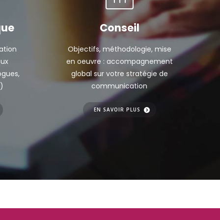
que
Conseil
ation
Objectifs, méthodologie, mise
aux
en oeuvre : accompagnement
ogues,
global sur votre stratégie de
.)
communication
EN SAVOIR PLUS