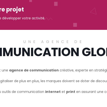
re projet
 développer votre activité.
UNE AGENCE DE
MUNICATION GLO
t une
agence de communication
créative, experte en stratég
taliser de plus en plus, les marques doivent se doter de disco
os outils de communication
internet
et
print
en assurant une c